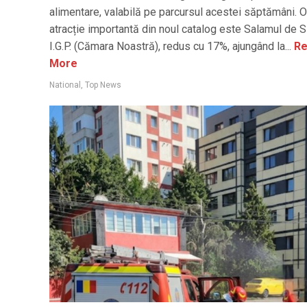
alimentare, valabilă pe parcursul acestei săptămâni. O
atracție importantă din noul catalog este Salamul de S
I.G.P. (Cămara Noastră), redus cu 17%, ajungând la...
Re
More
National
,
Top News