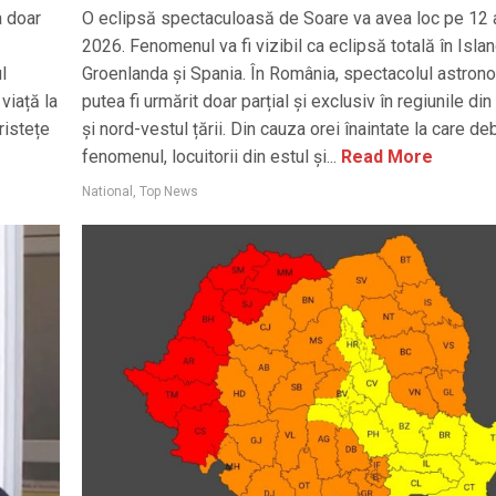
a doar
O eclipsă spectaculoasă de Soare va avea loc pe 12 
2026. Fenomenul va fi vizibil ca eclipsă totală în Islan
l
Groenlanda și Spania. În România, spectacolul astron
viață la
putea fi urmărit doar parțial și exclusiv în regiunile din
ristețe
și nord-vestul țării. Din cauza orei înaintate la care d
fenomenul, locuitorii din estul și...
Read More
National
,
Top News