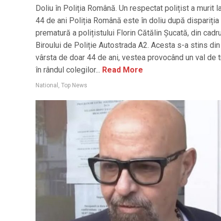
Doliu în Poliția Română. Un respectat polițist a murit l
44 de ani Poliția Română este în doliu după dispariția
prematură a polițistului Florin Cătălin Șucată, din cadru
Biroului de Poliție Autostrada A2. Acesta s-a stins din 
vârsta de doar 44 de ani, vestea provocând un val de t
în rândul colegilor...
Read More
National
,
Top News