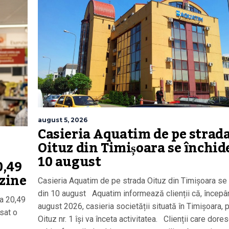
august 5, 2026
Casieria Aquatim de pe strad
Oituz din Timișoara se închid
10 august
0,49
azine
Casieria Aquatim de pe strada Oituz din Timișoara se
din 10 august Aquatim informează clienții că, începâ
a 20,49
august 2026, casieria societății situată în Timișoara, p
sat o
Oituz nr. 1 își va înceta activitatea. Clienții care dore