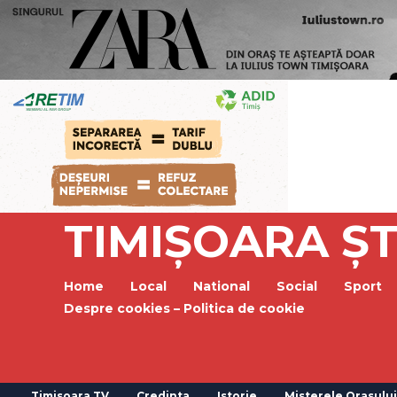
TIMIȘOARA ȘT
Home
Local
National
Social
Sport
Despre cookies – Politica de cookie
Timisoara TV
Credinta
Istorie
Misterele Orasului