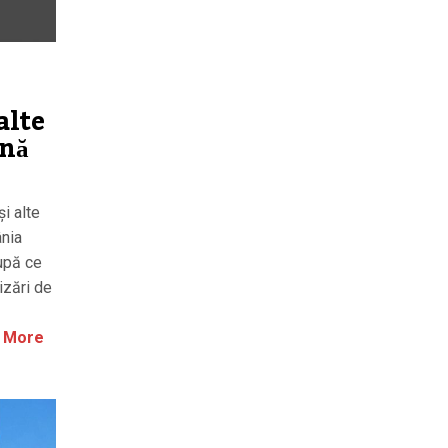
alte
ână
i alte
ânia
după ce
izări de
 More