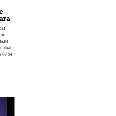
e
oara
fost
r pe
eșire
fectuate
de 48 de