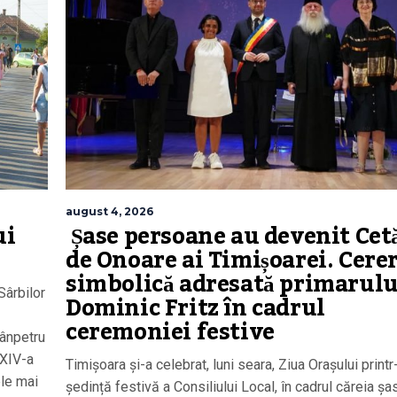
august 4, 2026
ui
Șase persoane au devenit Cet
de Onoare ai Timișoarei. Cere
simbolică adresată primarulu
Sârbilor
Dominic Fritz în cadrul
ceremoniei festive
Sânpetru
 XIV-a
Timișoara și-a celebrat, luni seara, Ziua Orașului printr
ele mai
ședință festivă a Consiliului Local, în cadrul căreia șa