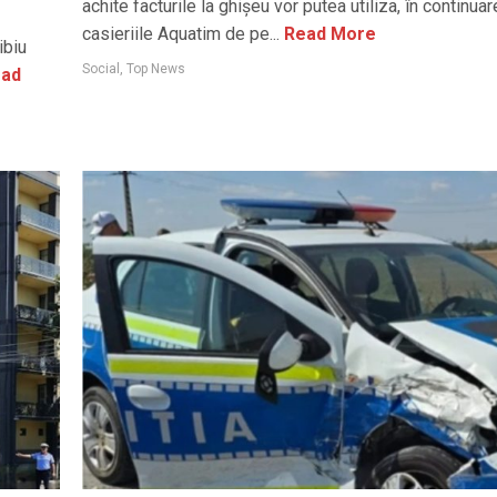
achite facturile la ghișeu vor putea utiliza, în continuar
casieriile Aquatim de pe...
Read More
ibiu
Social
,
Top News
ad