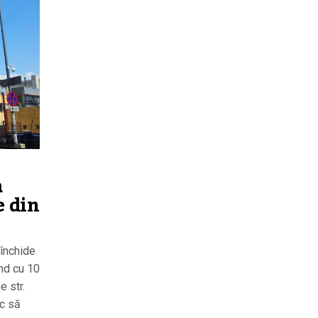
a
e din
 închide
nd cu 10
e str.
sc să