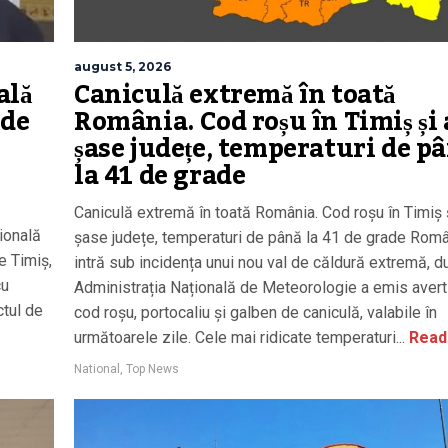
august 5, 2026
ală
Caniculă extremă în toată
 de
România. Cod roșu în Timiș și 
șase județe, temperaturi de p
la 41 de grade
Caniculă extremă în toată România. Cod roșu în Timiș ș
ională
șase județe, temperaturi de până la 41 de grade Rom
e Timiș,
intră sub incidența unui nou val de căldură extremă, 
cu
Administrația Națională de Meteorologie a emis avert
ctul de
cod roșu, portocaliu și galben de caniculă, valabile în
următoarele zile. Cele mai ridicate temperaturi...
Read
National
,
Top News