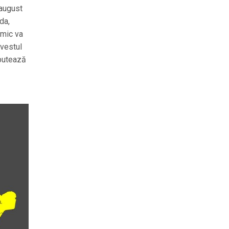
august
da,
omic va
 vestul
ebutează