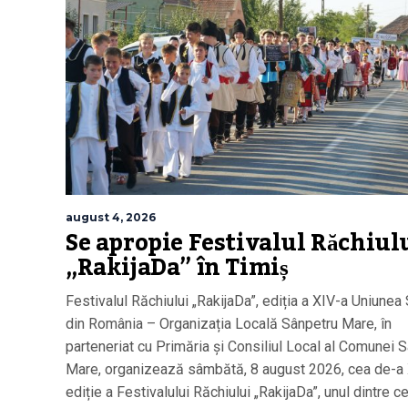
august 4, 2026
Se apropie Festivalul Răchiul
„RakijaDa” în Timiș
Festivalul Răchiului „RakijaDa”, ediția a XIV-a Uniunea 
din România – Organizația Locală Sânpetru Mare, în
parteneriat cu Primăria și Consiliul Local al Comunei 
Mare, organizează sâmbătă, 8 august 2026, cea de-a
ediție a Festivalului Răchiului „RakijaDa”, unul dintre c