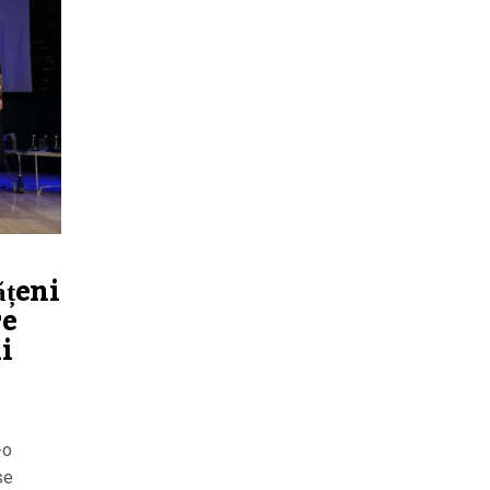
ățeni
re
i
-o
se