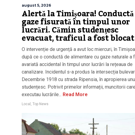
august 5, 2026
Alertă la Timișoara! Conductă
gaze fisurată în timpul unor
lucrări. Cămin studențesc
evacuat, traficul a fost blocat
O intervenție de urgență a avut loc miercuri, în Timișoa
după ce o conductă de alimentare cu gaze naturale a 
avariată accidental în timpul unor lucrări la rețeaua de
canalizare. Incidentul s-a produs la intersecția bulevar
Decembrie 1918 cu strada Ripensia, în apropierea unu
studențesc. Potrivit primelor informații, muncitorii car
executau lucrările...
Read More
Local
,
Top News