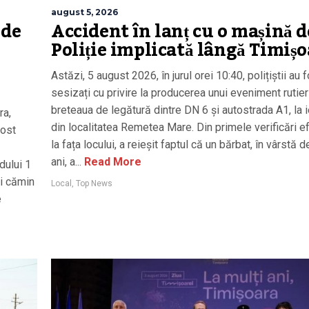
august 5, 2026
 de
Accident în lanț cu o mașină d
Poliție implicată lângă Timiș
Astăzi, 5 august 2026, în jurul orei 10:40, polițiștii au 
sesizați cu privire la producerea unui eveniment rutie
breteaua de legătură dintre DN 6 și autostrada A1, la i
ra,
din localitatea Remetea Mare. Din primele verificări e
fost
la fața locului, a reieșit faptul că un bărbat, în vârstă 
ani, a...
Read More
dului 1
i cămin
Local
,
Top News
e