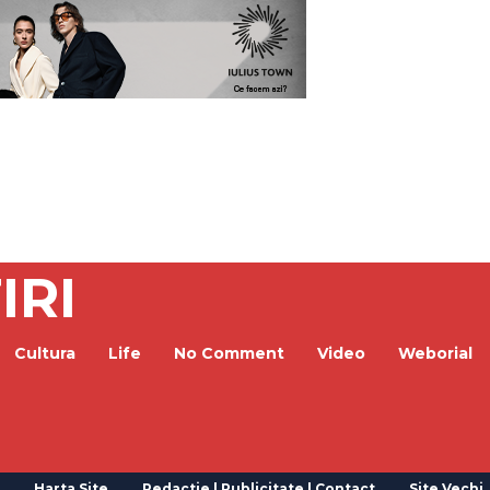
IRI
Cultura
Life
No Comment
Video
Weborial
Harta Site
Redactie | Publicitate | Contact
Site Vechi